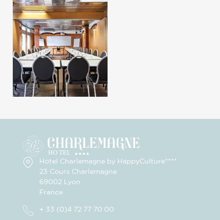
Hôtel Charlemagne by HappyCulture****
23 Cours Charlemagne
69002 Lyon
France
+ 33 (0)4 72 77 70 00